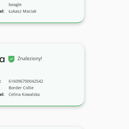
beagle
el:
Łukasz Maciak
a
Znaleziony!
:
616096700042542
Border Collie
el:
Celina Kowalska