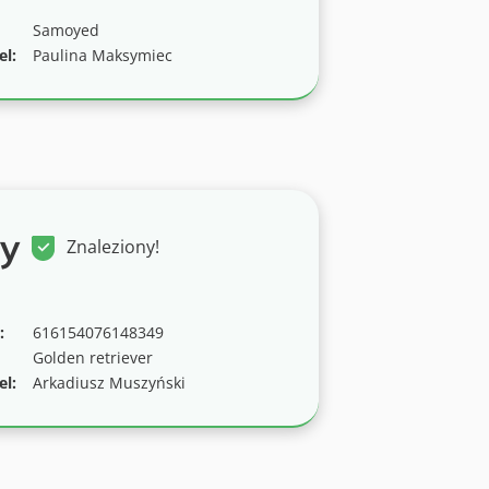
Samoyed
el:
Paulina Maksymiec
y
Znaleziony!
:
616154076148349
Golden retriever
el:
Arkadiusz Muszyński