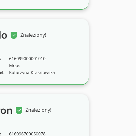
do
Znaleziony!
:
616099000001010
Mops
el:
Katarzyna Krasnowska
ron
Znaleziony!
:
616096700050078