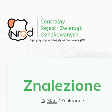
Przejdź
do
treści
Znalezione
Start
/
Znalezione