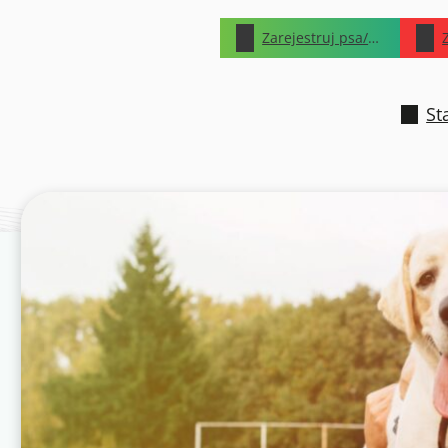
Zarejestruj psa/kota
St