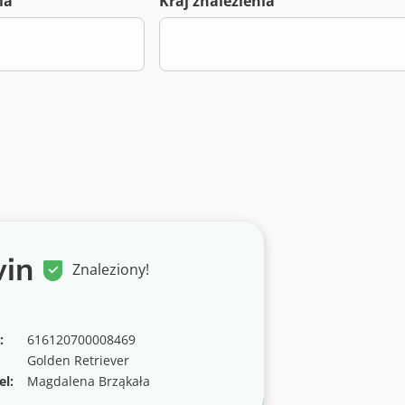
ia
Kraj znalezienia
in
Znaleziony!
:
616120700008469
Golden Retriever
el:
Magdalena Brząkała