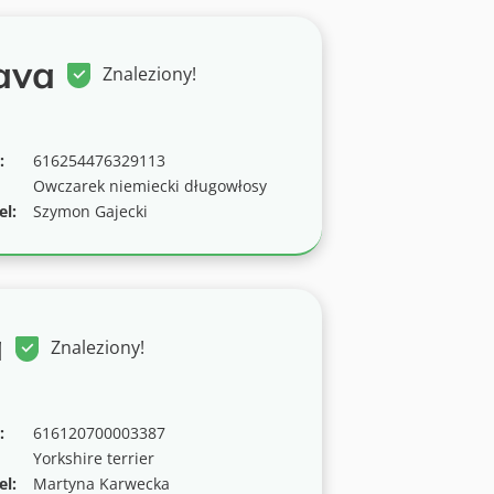
ava
Znaleziony!
:
616254476329113
Owczarek niemiecki długowłosy
el:
Szymon Gajecki
a
Znaleziony!
:
616120700003387
Yorkshire terrier
el:
Martyna Karwecka