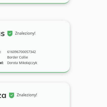
us
Znaleziony!
:
616096700057342
Border Collie
el:
Dorota Mikołajczyk
ża
Znaleziony!