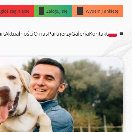
Zgłoś zaginięcie
Zaloguj się
Wypełnij ankietę
art
Aktualności
O nas
Partnerzy
Galeria
Kontakt