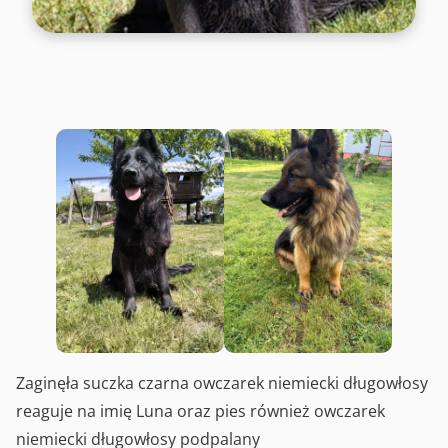
Zaginęła suczka czarna owczarek niemiecki długowłosy
reaguje na imię Luna oraz pies również owczarek
niemiecki długowłosy podpalany