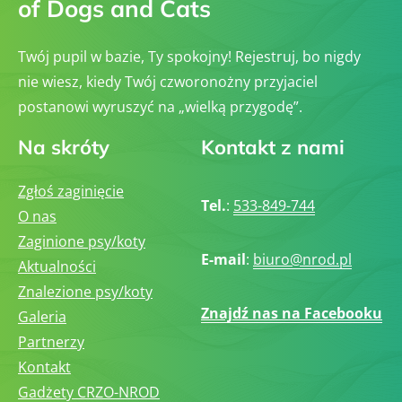
of Dogs and Cats
Twój pupil w bazie, Ty spokojny! Rejestruj, bo nigdy
nie wiesz, kiedy Twój czworonożny przyjaciel
postanowi wyruszyć na „wielką przygodę”.
Na skróty
Kontakt z nami
Zgłoś zaginięcie
Tel.
:
533-849-744
O nas
Zaginione psy/koty
E-mail
:
biuro@nrod.pl
Aktualności
Znalezione psy/koty
Znajdź nas na Facebooku
Galeria
Partnerzy
Kontakt
Gadżety CRZO-NROD