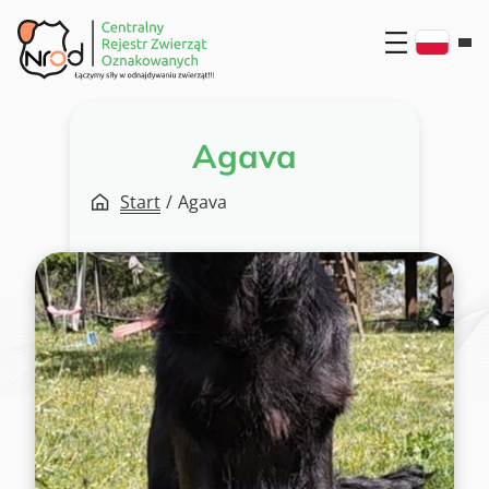
Przejdź
do
treści
Agava
Start
/
Agava