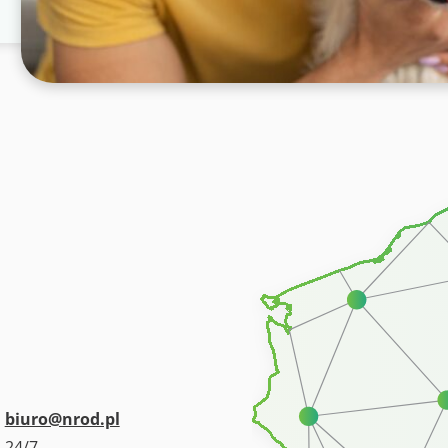
biuro@nrod.pl
24/7