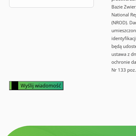
Bazie Zwie
National Re
(NROD). D
umieszczon
identyfikacji
będą udost
ustawa z dn
ochronie d
Nr 133 poz.
Wyślij wiadomość