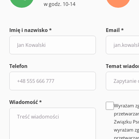
w godz. 10-14
Imię i nazwisko *
Email *
Telefon
Temat wiado
Wiadomość *
Wyrażam zg
przetwarza
Związku Ps
wyrażam zg
przetwarza