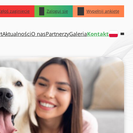
Zgłoś zaginięcie
Zaloguj się
Wypełnij ankietę
rt
Aktualności
O nas
Partnerzy
Galeria
Kontakt