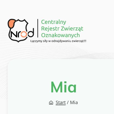
Przejdź
do
treści
Mia
Start
/
Mia