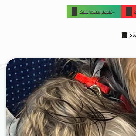
Zarejestruj psa/kota
St