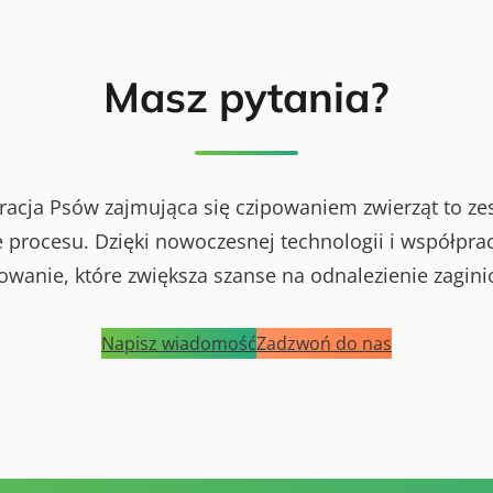
Masz pytania?
racja Psów zajmująca się czipowaniem zwierząt to ze
procesu. Dzięki nowoczesnej technologii i współprac
powanie, które zwiększa szanse na odnalezienie zagini
Napisz wiadomość
Zadzwoń do nas