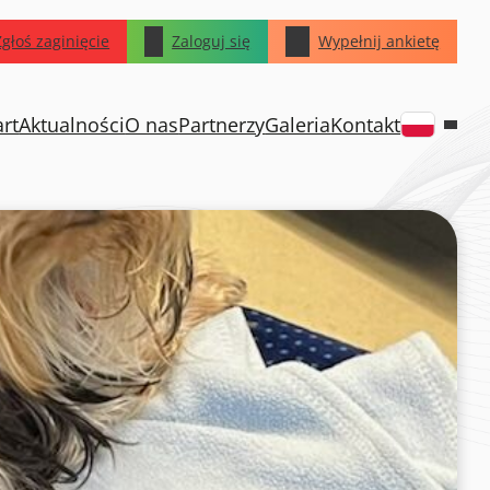
Zgłoś zaginięcie
Zaloguj się
Wypełnij ankietę
art
Aktualności
O nas
Partnerzy
Galeria
Kontakt