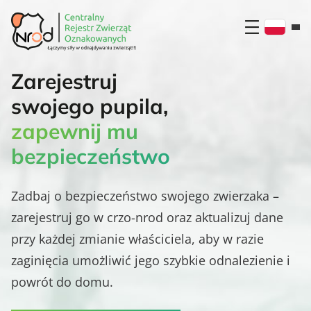
Przejdź
do
treści
Zarejestruj
swojego pupila,
zapewnij mu
swojego pupila!
Znajdź
bezpieczeństwo
właściciela!
Zadbaj o bezpieczeństwo swojego zwierzaka –
zarejestruj go w crzo-nrod oraz aktualizuj dane
przy każdej zmianie właściciela, aby w razie
Zgłoś zaginięcie
zaginięcia umożliwić jego szybkie odnalezienie i
Wyszukaj psa/kota
powrót do domu.