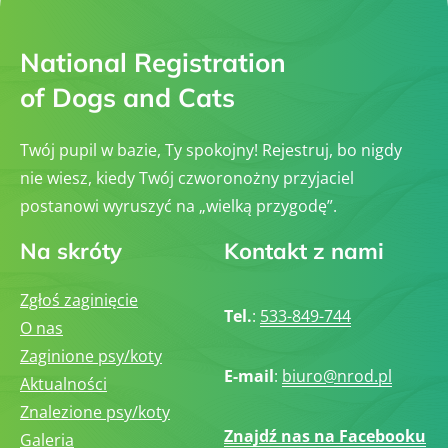
National Registration
of Dogs and Cats
Twój pupil w bazie, Ty spokojny! Rejestruj, bo nigdy
nie wiesz, kiedy Twój czworonożny przyjaciel
postanowi wyruszyć na „wielką przygodę”.
Na skróty
Kontakt z nami
Zgłoś zaginięcie
Tel.
:
533-849-744
O nas
Zaginione psy/koty
E-mail
:
biuro@nrod.pl
Aktualności
Znalezione psy/koty
Znajdź nas na Facebooku
Galeria