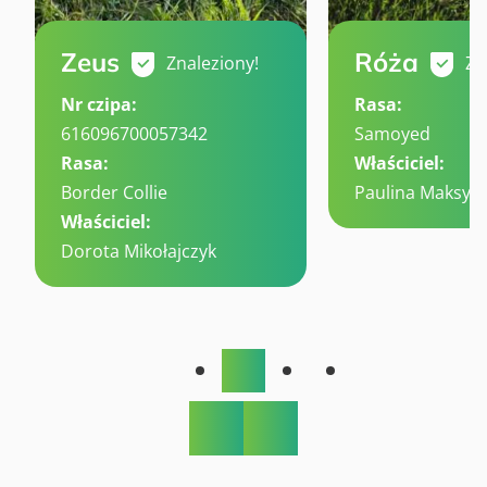
Zeus
Róża
Znaleziony!
Zn
Nr czipa:
Rasa:
616096700057342
Samoyed
Rasa:
Właściciel:
Border Collie
Paulina Maksym
Właściciel:
Czytaj
Dorota Mikołajczyk
więcej
Czytaj
o
więcej
Róża
o
Zeus