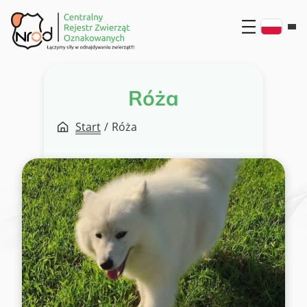
Przejdź
do
treści
Róża
Start
/
Róża