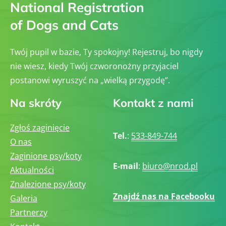
National Registration
of Dogs and Cats
Twój pupil w bazie, Ty spokojny! Rejestruj, bo nigdy
nie wiesz, kiedy Twój czworonożny przyjaciel
postanowi wyruszyć na „wielką przygodę”.
Na skróty
Kontakt z nami
Zgłoś zaginięcie
Tel.
:
533-849-744
O nas
Zaginione psy/koty
E-mail
:
biuro@nrod.pl
Aktualności
Znalezione psy/koty
Znajdź nas na Facebooku
Galeria
Partnerzy