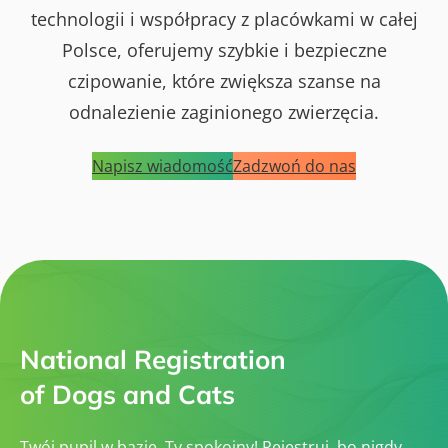
technologii i współpracy z placówkami w całej
Polsce, oferujemy szybkie i bezpieczne
czipowanie, które zwiększa szanse na
odnalezienie zaginionego zwierzęcia.
Napisz wiadomość
Zadzwoń do nas
National Registration
of Dogs and Cats
Twój pupil w bazie, Ty spokojny! Rejestruj, bo nigdy