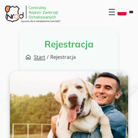
Przejdź
do
treści
Rejestracja
Start
/
Rejestracja