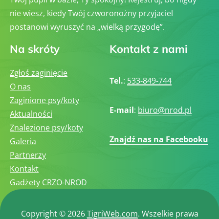
nie wiesz, kiedy Twój czworonożny przyjaciel
postanowi wyruszyć na „wielką przygodę”.
Na skróty
Kontakt z nami
Zgłoś zaginięcie
Tel.
:
533-849-744
O nas
Zaginione psy/koty
E-mail
:
biuro@nrod.pl
Aktualności
Znalezione psy/koty
Znajdź nas na Facebooku
Galeria
Partnerzy
Kontakt
Gadżety CRZO-NROD
Copyright © 2026
TigriWeb.com
. Wszelkie prawa