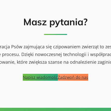
Masz pytania?
racja Psów zajmująca się czipowaniem zwierząt to ze
procesu. Dzięki nowoczesnej technologii i współprac
powanie, które zwiększa szanse na odnalezienie zagini
Napisz wiadomość
Zadzwoń do nas