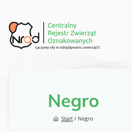
Przejdź
do
treści
Negro
Start
/
Negro