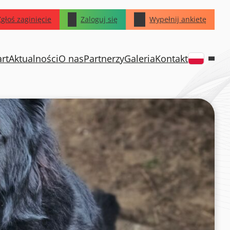
Zgłoś zaginięcie
Zaloguj się
Wypełnij ankietę
art
Aktualności
O nas
Partnerzy
Galeria
Kontakt