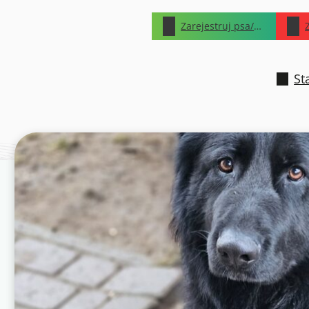
Zarejestruj psa/kota
St