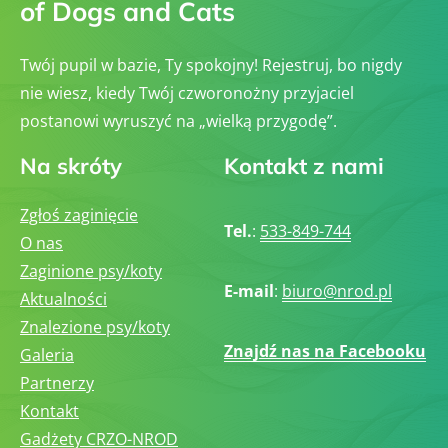
of Dogs and Cats
Twój pupil w bazie, Ty spokojny! Rejestruj, bo nigdy
nie wiesz, kiedy Twój czworonożny przyjaciel
postanowi wyruszyć na „wielką przygodę”.
Na skróty
Kontakt z nami
Zgłoś zaginięcie
Tel.
:
533-849-744
O nas
Zaginione psy/koty
E-mail
:
biuro@nrod.pl
Aktualności
Znalezione psy/koty
Znajdź nas na Facebooku
Galeria
Partnerzy
Kontakt
Gadżety CRZO-NROD