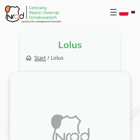
Przejdź
do
treści
Lolus
Start
/
Lolus