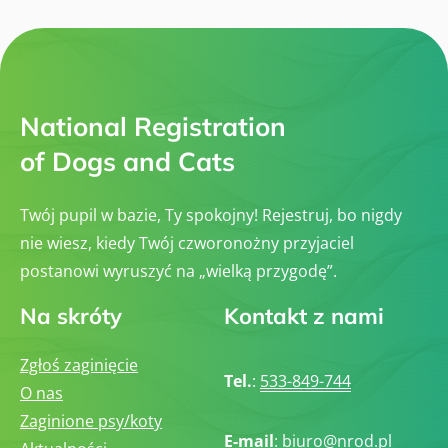
National Registration
of Dogs and Cats
Twój pupil w bazie, Ty spokojny! Rejestruj, bo nigdy
nie wiesz, kiedy Twój czworonożny przyjaciel
postanowi wyruszyć na „wielką przygodę”.
Na skróty
Kontakt z nami
Zgłoś zaginięcie
Tel.
:
533-849-744
O nas
Zaginione psy/koty
E-mail
:
biuro@nrod.pl