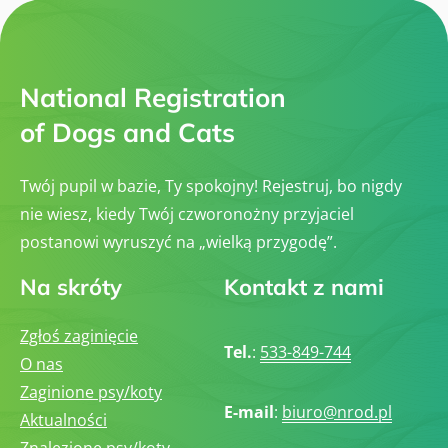
National Registration
of Dogs and Cats
Twój pupil w bazie, Ty spokojny! Rejestruj, bo nigdy
nie wiesz, kiedy Twój czworonożny przyjaciel
postanowi wyruszyć na „wielką przygodę”.
Na skróty
Kontakt z nami
Zgłoś zaginięcie
Tel.
:
533-849-744
O nas
Zaginione psy/koty
E-mail
:
biuro@nrod.pl
Aktualności
Znalezione psy/koty