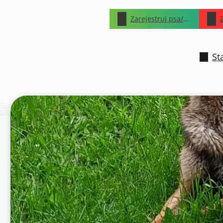
Zarejestruj psa/kota
St