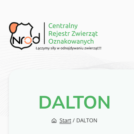
Przejdź
do
treści
DALTON
Start
/
DALTON