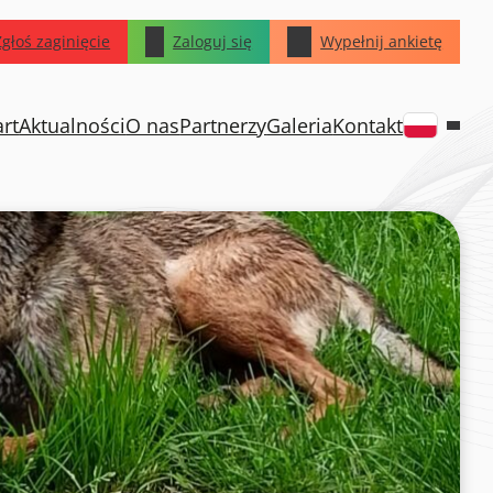
Zgłoś zaginięcie
Zaloguj się
Wypełnij ankietę
art
Aktualności
O nas
Partnerzy
Galeria
Kontakt