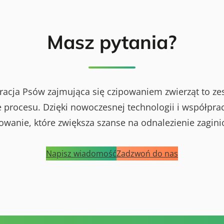
Masz pytania?
racja Psów zajmująca się czipowaniem zwierząt to ze
procesu. Dzięki nowoczesnej technologii i współprac
powanie, które zwiększa szanse na odnalezienie zagini
Napisz wiadomość
Zadzwoń do nas