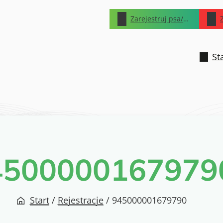
Zarejestruj psa/kota
St
4500000167979
Start
/
Rejestracje
/
945000001679790