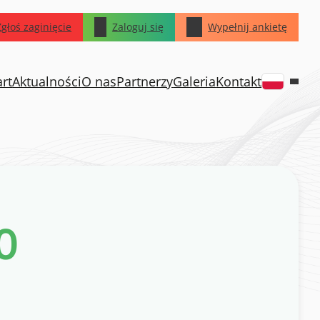
Zgłoś zaginięcie
Zaloguj się
Wypełnij ankietę
art
Aktualności
O nas
Partnerzy
Galeria
Kontakt
0