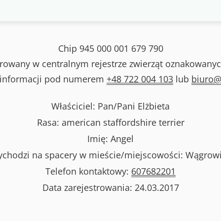
Chip
945 000 001 679 790
strowany w centralnym rejestrze zwierząt oznakowanyc
 informacji pod numerem
+48 722 004 103
lub
biuro@
Właściciel: Pan/Pani
Elżbieta
Rasa:
american staffordshire terrier
Imię:
Angel
chodzi na spacery w mieście/miejscowości:
Wągrow
Telefon kontaktowy:
607682201
Data zarejestrowania:
24.03.2017