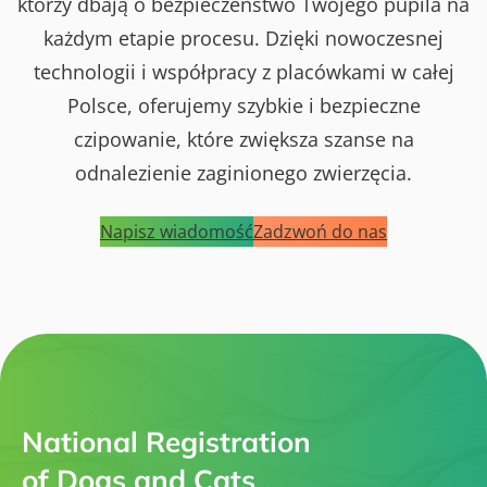
którzy dbają o bezpieczeństwo Twojego pupila na
każdym etapie procesu. Dzięki nowoczesnej
technologii i współpracy z placówkami w całej
Polsce, oferujemy szybkie i bezpieczne
czipowanie, które zwiększa szanse na
odnalezienie zaginionego zwierzęcia.
Napisz wiadomość
Zadzwoń do nas
National Registration
of Dogs and Cats