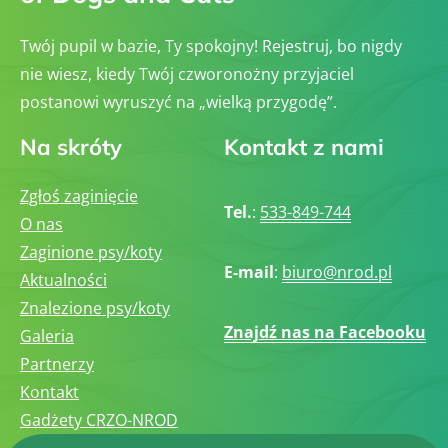
Twój pupil w bazie, Ty spokojny! Rejestruj, bo nigdy
nie wiesz, kiedy Twój czworonożny przyjaciel
postanowi wyruszyć na „wielką przygodę”.
Na skróty
Kontakt z nami
Zgłoś zaginięcie
Tel.
:
533-849-744
O nas
Zaginione psy/koty
E-mail
:
biuro@nrod.pl
Aktualności
Znalezione psy/koty
Znajdź nas na Facebooku
Galeria
Partnerzy
Kontakt
Gadżety CRZO-NROD