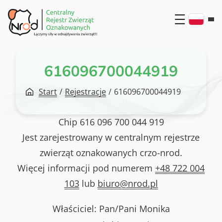
Przejdź
do
treści
616096700044919
Start
/
Rejestracje
/
616096700044919
Chip
616 096 700 044 919
Jest zarejestrowany w centralnym rejestrze
zwierząt oznakowanych crzo-nrod.
Więcej informacji pod numerem
+48 722 004
103
lub
biuro@nrod.pl
Właściciel: Pan/Pani
Monika