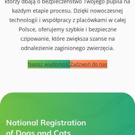
którzy dbają o bezpieczeństwo Twojego pupila na
każdym etapie procesu. Dzięki nowoczesnej
technologii i współpracy z placówkami w całej
Polsce, oferujemy szybkie i bezpieczne
czipowanie, które zwiększa szanse na
odnalezienie zaginionego zwierzęcia.
Napisz wiadomość
Zadzwoń do nas
National Registration
of Dogs and Cats