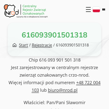
Przejdź
do
treści
616093901501318
Start
/
Rejestracje
/
616093901501318
Chip
616 093 901 501 318
Jest zarejestrowany w centralnym rejestrze
zwierząt oznakowanych crzo-nrod.
Więcej informacji pod numerem
+48 722 004
103
lub
biuro@nrod.pl
Właściciel: Pan/Pani
Sławomir