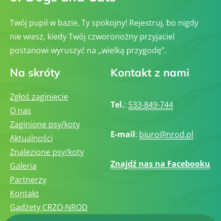
Twój pupil w bazie, Ty spokojny! Rejestruj, bo nigdy
nie wiesz, kiedy Twój czworonożny przyjaciel
postanowi wyruszyć na „wielką przygodę”.
Na skróty
Kontakt z nami
Zgłoś zaginięcie
Tel.
:
533-849-744
O nas
Zaginione psy/koty
E-mail
:
biuro@nrod.pl
Aktualności
Znalezione psy/koty
Znajdź nas na Facebooku
Galeria
Partnerzy
Kontakt
Gadżety CRZO-NROD