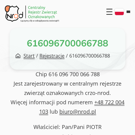
Przejdź
do
treści
616096700066788
Start
/
Rejestracje
/
616096700066788
Chip
616 096 700 066 788
Jest zarejestrowany w centralnym rejestrze
zwierząt oznakowanych crzo-nrod.
Więcej informacji pod numerem
+48 722 004
103
lub
biuro@nrod.pl
Właściciel: Pan/Pani
PIOTR