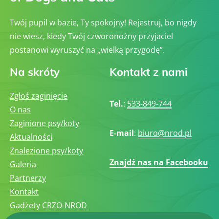
Twój pupil w bazie, Ty spokojny! Rejestruj, bo nigdy
nie wiesz, kiedy Twój czworonożny przyjaciel
postanowi wyruszyć na „wielką przygodę”.
Na skróty
Kontakt z nami
Zgłoś zaginięcie
Tel.
:
533-849-744
O nas
Zaginione psy/koty
E-mail
:
biuro@nrod.pl
Aktualności
Znalezione psy/koty
Znajdź nas na Facebooku
Galeria
Partnerzy
Kontakt
Gadżety CRZO-NROD