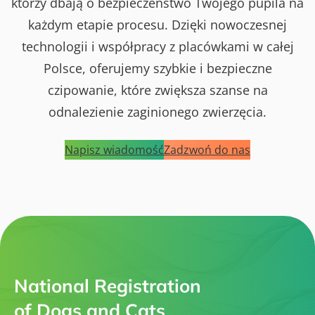
którzy dbają o bezpieczeństwo Twojego pupila na
każdym etapie procesu. Dzięki nowoczesnej
technologii i współpracy z placówkami w całej
Polsce, oferujemy szybkie i bezpieczne
czipowanie, które zwiększa szanse na
odnalezienie zaginionego zwierzęcia.
Napisz wiadomość
Zadzwoń do nas
National Registration
of Dogs and Cats