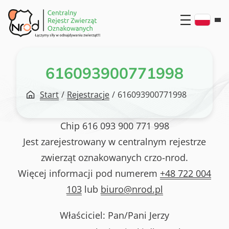
Przejdź
do
treści
616093900771998
Start
/
Rejestracje
/
616093900771998
Chip
616 093 900 771 998
Jest zarejestrowany w centralnym rejestrze
zwierząt oznakowanych crzo-nrod.
Więcej informacji pod numerem
+48 722 004
103
lub
biuro@nrod.pl
Właściciel: Pan/Pani
Jerzy