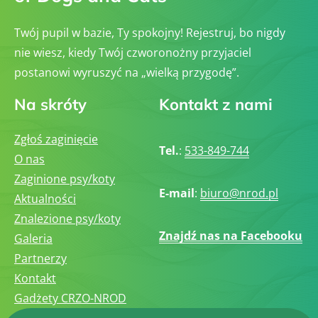
Twój pupil w bazie, Ty spokojny! Rejestruj, bo nigdy
nie wiesz, kiedy Twój czworonożny przyjaciel
postanowi wyruszyć na „wielką przygodę”.
Na skróty
Kontakt z nami
Zgłoś zaginięcie
Tel.
:
533-849-744
O nas
Zaginione psy/koty
E-mail
:
biuro@nrod.pl
Aktualności
Znalezione psy/koty
Znajdź nas na Facebooku
Galeria
Partnerzy
Kontakt
Gadżety CRZO-NROD