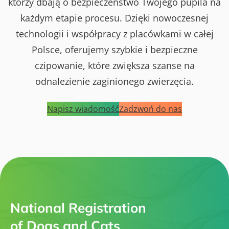
którzy dbają o bezpieczeństwo Twojego pupila na
każdym etapie procesu. Dzięki nowoczesnej
technologii i współpracy z placówkami w całej
Polsce, oferujemy szybkie i bezpieczne
czipowanie, które zwiększa szanse na
odnalezienie zaginionego zwierzęcia.
Napisz wiadomość
Zadzwoń do nas
National Registration
of Dogs and Cats