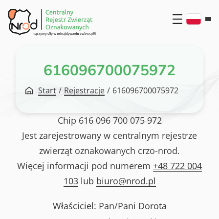
Przejdź
do
treści
616096700075972
Start
/
Rejestracje
/
616096700075972
Chip
616 096 700 075 972
Jest zarejestrowany w centralnym rejestrze
zwierząt oznakowanych crzo-nrod.
Więcej informacji pod numerem
+48 722 004
103
lub
biuro@nrod.pl
Właściciel: Pan/Pani
Dorota