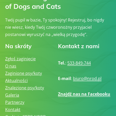
of Dogs and Cats
Twój pupil w bazie, Ty spokojny! Rejestruj, bo nigdy
nie wiesz, kiedy Twój czworonożny przyjaciel
postanowi wyruszyć na „wielką przygodę”.
Na skróty
Kontakt z nami
Zgłoś zaginięcie
Tel.
:
533-849-744
O nas
Zaginione psy/koty
E-mail
:
biuro@nrod.pl
Aktualności
Znalezione psy/koty
Znajdź nas na Facebooku
Galeria
Partnerzy
Kontakt