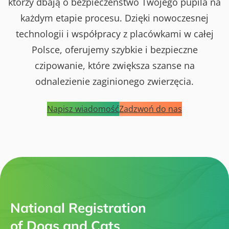
którzy dbają o bezpieczeństwo Twojego pupila na
każdym etapie procesu. Dzięki nowoczesnej
technologii i współpracy z placówkami w całej
Polsce, oferujemy szybkie i bezpieczne
czipowanie, które zwiększa szanse na
odnalezienie zaginionego zwierzęcia.
Napisz wiadomość
Zadzwoń do nas
National Registration
of Dogs and Cats