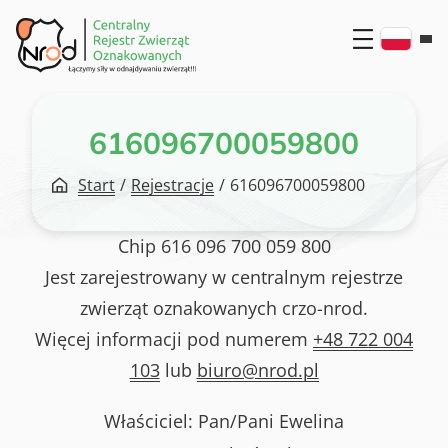
Przejdź
do
treści
616096700059800
Start
/
Rejestracje
/
616096700059800
Chip
616 096 700 059 800
Jest zarejestrowany w centralnym rejestrze
zwierząt oznakowanych crzo-nrod.
Więcej informacji pod numerem
+48 722 004
103
lub
biuro@nrod.pl
Właściciel: Pan/Pani
Ewelina