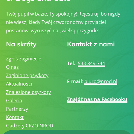
Twój pupil w bazie, Ty spokojny! Rejestruj, bo nigdy
nie wiesz, kiedy Twój czworonożny przyjaciel
postanowi wyruszyć na „wielką przygodę”.
Na skróty
Kontakt z nami
Zgłoś zaginięcie
Tel.
:
533-849-744
O nas
Zaginione psy/koty
E-mail
:
biuro@nrod.pl
Aktualności
Znalezione psy/koty
Znajdź nas na Facebooku
Galeria
Partnerzy
Kontakt
Gadżety CRZO-NROD