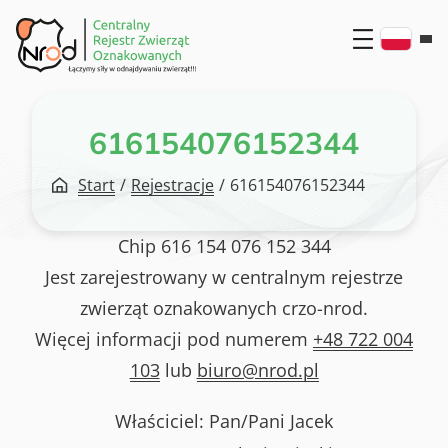
Przejdź
do
treści
616154076152344
Start
/
Rejestracje
/
616154076152344
Chip
616 154 076 152 344
Jest zarejestrowany w centralnym rejestrze
zwierząt oznakowanych crzo-nrod.
Więcej informacji pod numerem
+48 722 004
103
lub
biuro@nrod.pl
Właściciel: Pan/Pani
Jacek