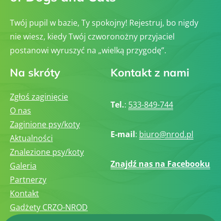
Twój pupil w bazie, Ty spokojny! Rejestruj, bo nigdy
nie wiesz, kiedy Twój czworonożny przyjaciel
postanowi wyruszyć na „wielką przygodę”.
Na skróty
Kontakt z nami
Zgłoś zaginięcie
Tel.
:
533-849-744
O nas
Zaginione psy/koty
E-mail
:
biuro@nrod.pl
Aktualności
Znalezione psy/koty
Znajdź nas na Facebooku
Galeria
Partnerzy
Kontakt
Gadżety CRZO-NROD