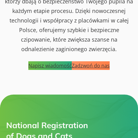
którzy dbają o bezpieczeństwo Twojego pupila na
każdym etapie procesu. Dzięki nowoczesnej
technologii i współpracy z placówkami w całej
Polsce, oferujemy szybkie i bezpieczne
czipowanie, które zwiększa szanse na
odnalezienie zaginionego zwierzęcia.
Napisz wiadomość
Zadzwoń do nas
National Registration
of Dogs and Cats