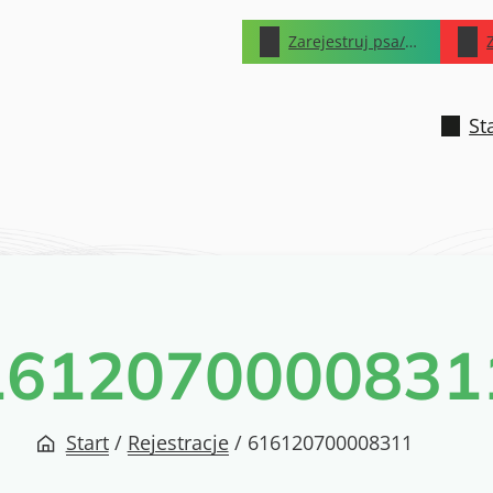
Zarejestruj psa/kota
St
1612070000831
Start
/
Rejestracje
/
616120700008311