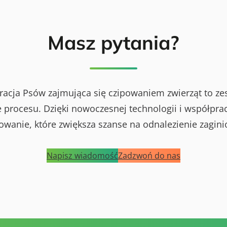
Masz pytania?
racja Psów zajmująca się czipowaniem zwierząt to ze
procesu. Dzięki nowoczesnej technologii i współprac
powanie, które zwiększa szanse na odnalezienie zagini
Napisz wiadomość
Zadzwoń do nas