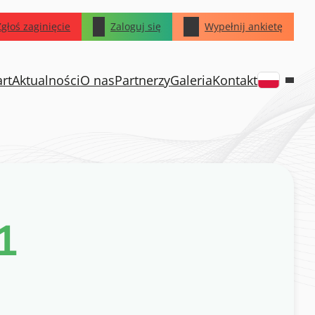
Zgłoś zaginięcie
Zaloguj się
Wypełnij ankietę
art
Aktualności
O nas
Partnerzy
Galeria
Kontakt
1