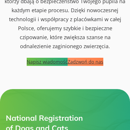
którzy dbają o bezpieczeństwo Twojego pupila na
każdym etapie procesu. Dzięki nowoczesnej
technologii i współpracy z placówkami w całej
Polsce, oferujemy szybkie i bezpieczne
czipowanie, które zwiększa szanse na
odnalezienie zaginionego zwierzęcia.
Napisz wiadomość
Zadzwoń do nas
National Registration
of Dogs and Cats