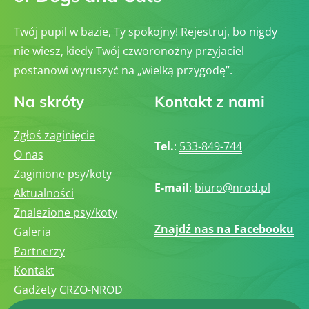
Twój pupil w bazie, Ty spokojny! Rejestruj, bo nigdy
nie wiesz, kiedy Twój czworonożny przyjaciel
postanowi wyruszyć na „wielką przygodę”.
Na skróty
Kontakt z nami
Zgłoś zaginięcie
Tel.
:
533-849-744
O nas
Zaginione psy/koty
E-mail
:
biuro@nrod.pl
Aktualności
Znalezione psy/koty
Znajdź nas na Facebooku
Galeria
Partnerzy
Kontakt
Gadżety CRZO-NROD