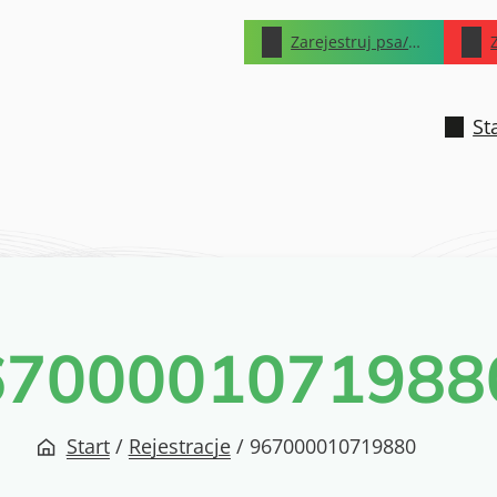
Zarejestruj psa/kota
St
6700001071988
Start
/
Rejestracje
/
967000010719880