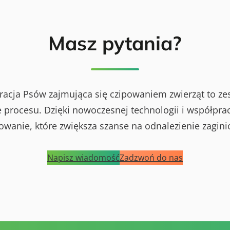
Masz pytania?
racja Psów zajmująca się czipowaniem zwierząt to ze
procesu. Dzięki nowoczesnej technologii i współprac
powanie, które zwiększa szanse na odnalezienie zagini
Napisz wiadomość
Zadzwoń do nas