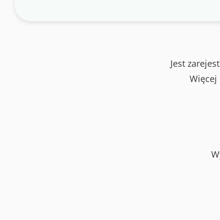
Jest zareje
Więcej
W