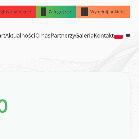
Zgłoś zaginięcie
Zaloguj się
Wypełnij ankietę
art
Aktualności
O nas
Partnerzy
Galeria
Kontakt
0