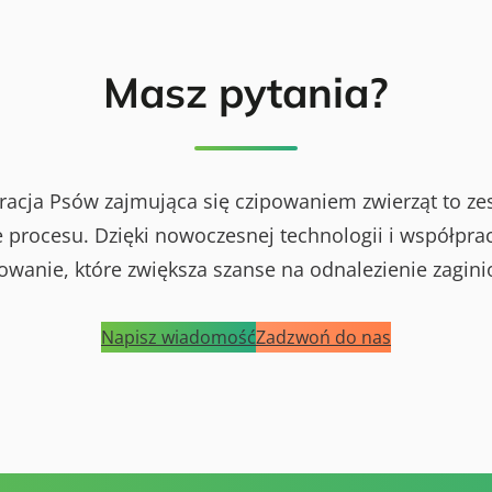
Masz pytania?
racja Psów zajmująca się czipowaniem zwierząt to ze
procesu. Dzięki nowoczesnej technologii i współprac
powanie, które zwiększa szanse na odnalezienie zagini
Napisz wiadomość
Zadzwoń do nas