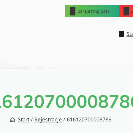
Zarejestruj psa/kota
St
1612070000878
Start
/
Rejestracje
/
616120700008786