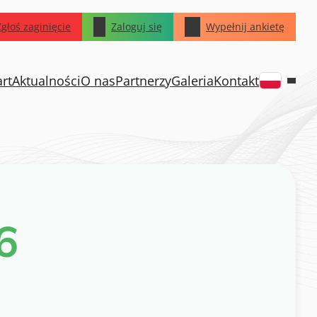
Zgłoś zaginięcie
Zaloguj się
Wypełnij ankietę
art
Aktualności
O nas
Partnerzy
Galeria
Kontakt
6