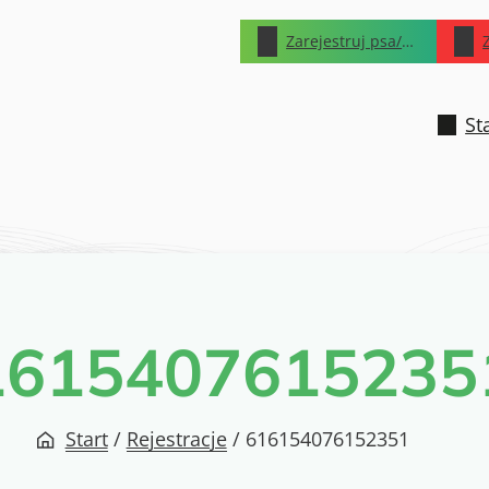
Zarejestruj psa/kota
St
1615407615235
Start
/
Rejestracje
/
616154076152351