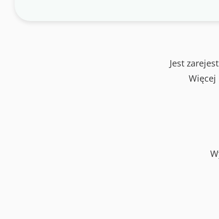
Jest zareje
Więcej
W