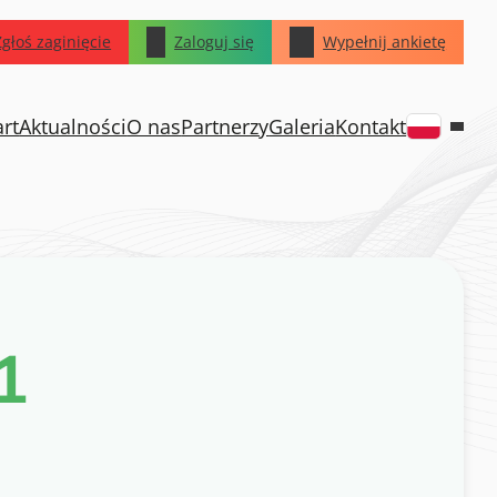
Zgłoś zaginięcie
Zaloguj się
Wypełnij ankietę
art
Aktualności
O nas
Partnerzy
Galeria
Kontakt
1