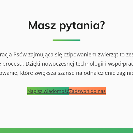
Masz pytania?
racja Psów zajmująca się czipowaniem zwierząt to ze
procesu. Dzięki nowoczesnej technologii i współprac
powanie, które zwiększa szanse na odnalezienie zagini
Napisz wiadomość
Zadzwoń do nas