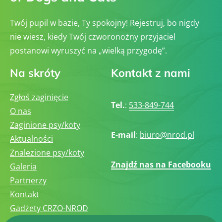
Twój pupil w bazie, Ty spokojny! Rejestruj, bo nigdy
nie wiesz, kiedy Twój czworonożny przyjaciel
postanowi wyruszyć na „wielką przygodę”.
Na skróty
Kontakt z nami
Zgłoś zaginięcie
Tel.
:
533-849-744
O nas
Zaginione psy/koty
E-mail
:
biuro@nrod.pl
Aktualności
Znalezione psy/koty
Znajdź nas na Facebooku
Galeria
Partnerzy
Kontakt
Gadżety CRZO-NROD