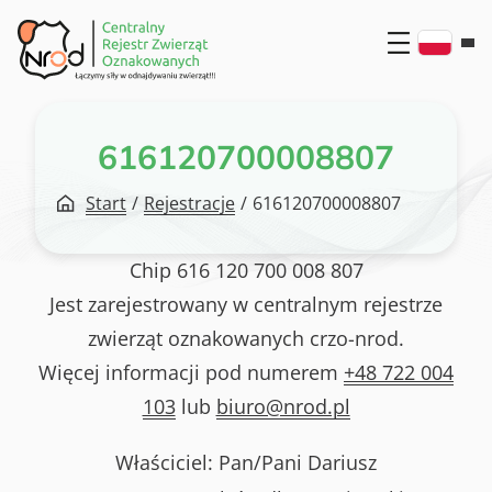
Przejdź
do
treści
616120700008807
Start
/
Rejestracje
/
616120700008807
Chip
616 120 700 008 807
Jest zarejestrowany w centralnym rejestrze
zwierząt oznakowanych crzo-nrod.
Więcej informacji pod numerem
+48 722 004
103
lub
biuro@nrod.pl
Właściciel: Pan/Pani
Dariusz