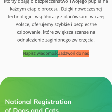
którzy dbają o bezpieczeństwo Twojego pupila na
każdym etapie procesu. Dzięki nowoczesnej
technologii i współpracy z placówkami w całej
Polsce, oferujemy szybkie i bezpieczne
czipowanie, które zwiększa szanse na
odnalezienie zaginionego zwierzęcia.
Napisz wiadomość
Zadzwoń do nas
National Registration
of Dogs and Cats