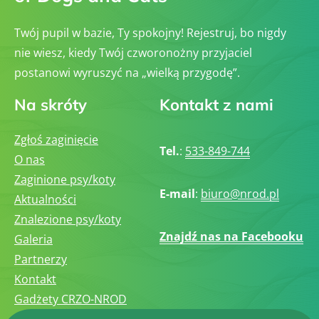
Twój pupil w bazie, Ty spokojny! Rejestruj, bo nigdy
nie wiesz, kiedy Twój czworonożny przyjaciel
postanowi wyruszyć na „wielką przygodę”.
Na skróty
Kontakt z nami
Zgłoś zaginięcie
Tel.
:
533-849-744
O nas
Zaginione psy/koty
E-mail
:
biuro@nrod.pl
Aktualności
Znalezione psy/koty
Znajdź nas na Facebooku
Galeria
Partnerzy
Kontakt
Gadżety CRZO-NROD