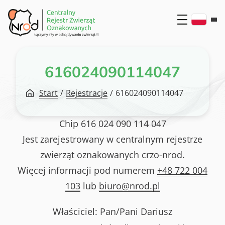
Przejdź
do
treści
616024090114047
Start
/
Rejestracje
/
616024090114047
Chip
616 024 090 114 047
Jest zarejestrowany w centralnym rejestrze
zwierząt oznakowanych crzo-nrod.
Więcej informacji pod numerem
+48 722 004
103
lub
biuro@nrod.pl
Właściciel: Pan/Pani
Dariusz