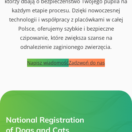
którzy dbają o bezpieczeństwo Twojego pupila na
każdym etapie procesu. Dzięki nowoczesnej
technologii i współpracy z placówkami w całej
Polsce, oferujemy szybkie i bezpieczne
czipowanie, które zwiększa szanse na
odnalezienie zaginionego zwierzęcia.
Napisz wiadomość
Zadzwoń do nas
National Registration
of Dogs and Cats