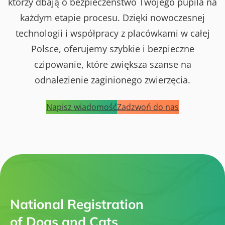
którzy dbają o bezpieczeństwo Twojego pupila na
każdym etapie procesu. Dzięki nowoczesnej
technologii i współpracy z placówkami w całej
Polsce, oferujemy szybkie i bezpieczne
czipowanie, które zwiększa szanse na
odnalezienie zaginionego zwierzęcia.
Napisz wiadomość
Zadzwoń do nas
National Registration
of Dogs and Cats