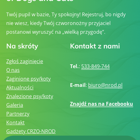
Twój pupil w bazie, Ty spokojny! Rejestruj, bo nigdy
nie wiesz, kiedy Twój czworonożny przyjaciel
postanowi wyruszyć na „wielką przygodę”.
Na skróty
Kontakt z nami
Zgłoś zaginięcie
Tel.
:
533-849-744
O nas
Zaginione psy/koty
E-mail
:
biuro@nrod.pl
Aktualności
Znalezione psy/koty
Znajdź nas na Facebooku
Galeria
Partnerzy
Kontakt
Gadżety CRZO-NROD