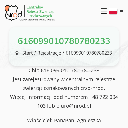
Przejdź
do
treści
616099010780780233
Start
/
Rejestracje
/
616099010780780233
Chip
616 099 010 780 780 233
Jest zarejestrowany w centralnym rejestrze
zwierząt oznakowanych crzo-nrod.
Więcej informacji pod numerem
+48 722 004
103
lub
biuro@nrod.pl
Właściciel: Pan/Pani
Agnieszka