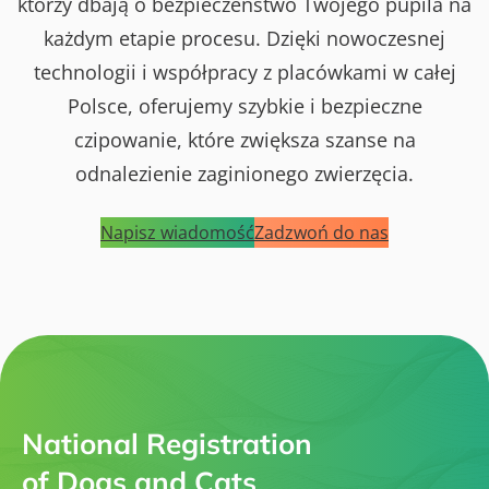
którzy dbają o bezpieczeństwo Twojego pupila na
każdym etapie procesu. Dzięki nowoczesnej
technologii i współpracy z placówkami w całej
Polsce, oferujemy szybkie i bezpieczne
czipowanie, które zwiększa szanse na
odnalezienie zaginionego zwierzęcia.
Napisz wiadomość
Zadzwoń do nas
National Registration
of Dogs and Cats