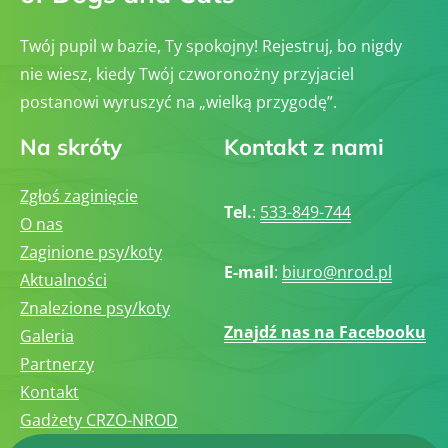
Twój pupil w bazie, Ty spokojny! Rejestruj, bo nigdy
nie wiesz, kiedy Twój czworonożny przyjaciel
postanowi wyruszyć na „wielką przygodę”.
Na skróty
Kontakt z nami
Zgłoś zaginięcie
Tel.
:
533-849-744
O nas
Zaginione psy/koty
E-mail
:
biuro@nrod.pl
Aktualności
Znalezione psy/koty
Znajdź nas na Facebooku
Galeria
Partnerzy
Kontakt
Gadżety CRZO-NROD