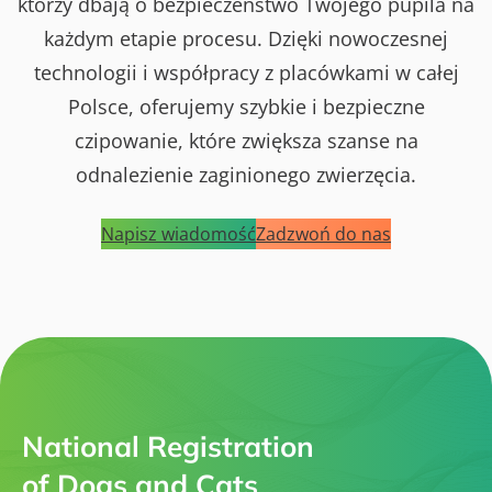
którzy dbają o bezpieczeństwo Twojego pupila na
każdym etapie procesu. Dzięki nowoczesnej
technologii i współpracy z placówkami w całej
Polsce, oferujemy szybkie i bezpieczne
czipowanie, które zwiększa szanse na
odnalezienie zaginionego zwierzęcia.
Napisz wiadomość
Zadzwoń do nas
National Registration
of Dogs and Cats