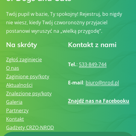
Twój pupil w bazie, Ty spokojny! Rejestruj, bo nigdy
nie wiesz, kiedy Twój czworonożny przyjaciel
postanowi wyruszyć na „wielką przygodę”.
Na skróty
Kontakt z nami
Zgłoś zaginięcie
Tel.
:
533-849-744
O nas
Zaginione psy/koty
E-mail
:
biuro@nrod.pl
Aktualności
Znalezione psy/koty
Znajdź nas na Facebooku
Galeria
Partnerzy
Kontakt
Gadżety CRZO-NROD