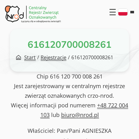
Przejdź
do
treści
616120700008261
Start
/
Rejestracje
/
616120700008261
Chip
616 120 700 008 261
Jest zarejestrowany w centralnym rejestrze
zwierząt oznakowanych crzo-nrod.
Więcej informacji pod numerem
+48 722 004
103
lub
biuro@nrod.pl
Właściciel: Pan/Pani
AGNIESZKA