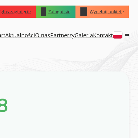
Zgłoś zaginięcie
Zaloguj się
Wypełnij ankietę
art
Aktualności
O nas
Partnerzy
Galeria
Kontakt
8