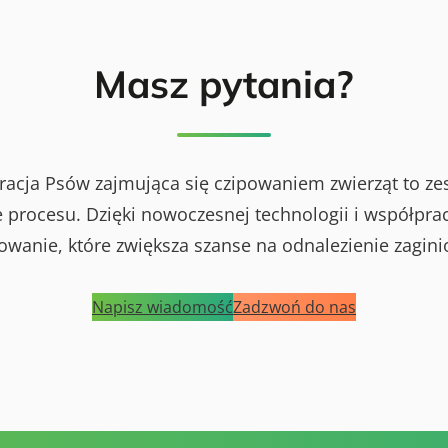
Masz pytania?
racja Psów zajmująca się czipowaniem zwierząt to ze
procesu. Dzięki nowoczesnej technologii i współprac
powanie, które zwiększa szanse na odnalezienie zagini
Napisz wiadomość
Zadzwoń do nas