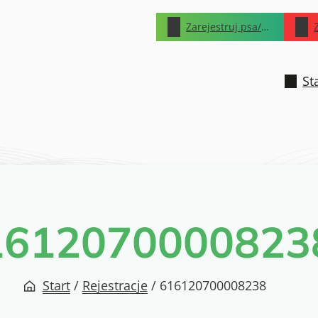
Zarejestruj psa/kota
St
1612070000823
Start
/
Rejestracje
/
616120700008238