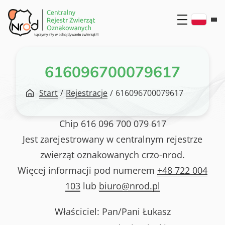
Przejdź
do
treści
616096700079617
Start
/
Rejestracje
/
616096700079617
Chip
616 096 700 079 617
Jest zarejestrowany w centralnym rejestrze
zwierząt oznakowanych crzo-nrod.
Więcej informacji pod numerem
+48 722 004
103
lub
biuro@nrod.pl
Właściciel: Pan/Pani
Łukasz