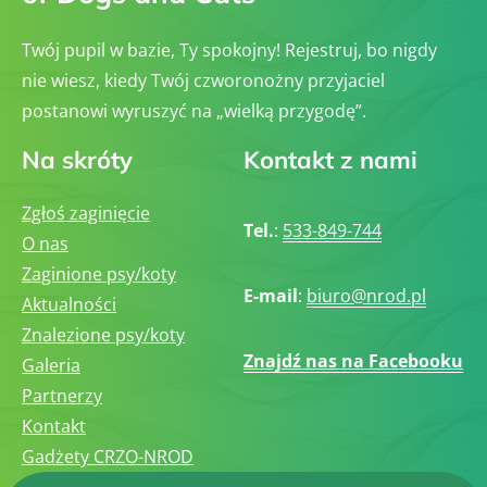
Twój pupil w bazie, Ty spokojny! Rejestruj, bo nigdy
nie wiesz, kiedy Twój czworonożny przyjaciel
postanowi wyruszyć na „wielką przygodę”.
Na skróty
Kontakt z nami
Zgłoś zaginięcie
Tel.
:
533-849-744
O nas
Zaginione psy/koty
E-mail
:
biuro@nrod.pl
Aktualności
Znalezione psy/koty
Znajdź nas na Facebooku
Galeria
Partnerzy
Kontakt
Gadżety CRZO-NROD