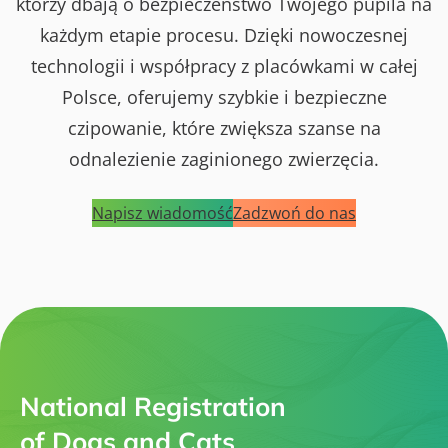
którzy dbają o bezpieczeństwo Twojego pupila na
każdym etapie procesu. Dzięki nowoczesnej
technologii i współpracy z placówkami w całej
Polsce, oferujemy szybkie i bezpieczne
czipowanie, które zwiększa szanse na
odnalezienie zaginionego zwierzęcia.
Napisz wiadomość
Zadzwoń do nas
National Registration
of Dogs and Cats