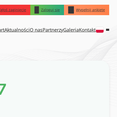
Zgłoś zaginięcie
Zaloguj się
Wypełnij ankietę
art
Aktualności
O nas
Partnerzy
Galeria
Kontakt
7