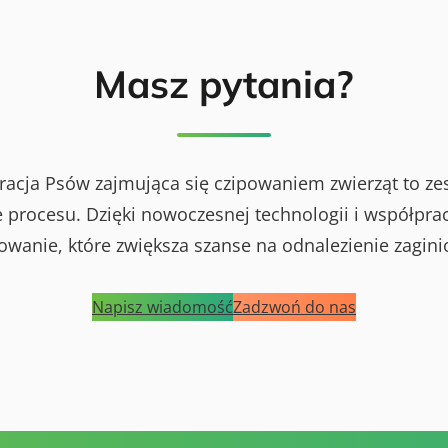
Masz pytania?
racja Psów zajmująca się czipowaniem zwierząt to ze
procesu. Dzięki nowoczesnej technologii i współprac
powanie, które zwiększa szanse na odnalezienie zagini
Napisz wiadomość
Zadzwoń do nas