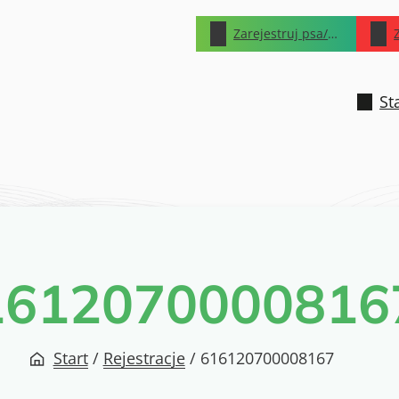
Zarejestruj psa/kota
St
1612070000816
Start
/
Rejestracje
/
616120700008167