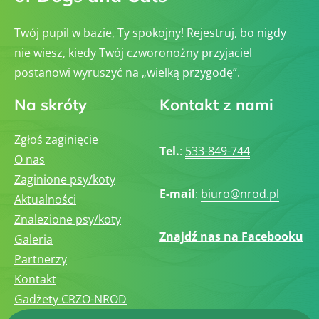
Twój pupil w bazie, Ty spokojny! Rejestruj, bo nigdy
nie wiesz, kiedy Twój czworonożny przyjaciel
postanowi wyruszyć na „wielką przygodę”.
Na skróty
Kontakt z nami
Zgłoś zaginięcie
Tel.
:
533-849-744
O nas
Zaginione psy/koty
E-mail
:
biuro@nrod.pl
Aktualności
Znalezione psy/koty
Znajdź nas na Facebooku
Galeria
Partnerzy
Kontakt
Gadżety CRZO-NROD