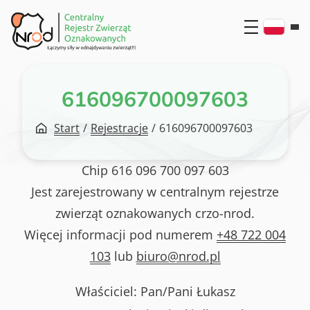
Przejdź
do
treści
616096700097603
Start
/
Rejestracje
/
616096700097603
Chip
616 096 700 097 603
Jest zarejestrowany w centralnym rejestrze
zwierząt oznakowanych crzo-nrod.
Więcej informacji pod numerem
+48 722 004
103
lub
biuro@nrod.pl
Właściciel: Pan/Pani
Łukasz