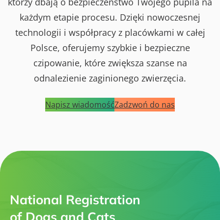
którzy dbają o bezpieczeństwo Twojego pupila na
każdym etapie procesu. Dzięki nowoczesnej
technologii i współpracy z placówkami w całej
Polsce, oferujemy szybkie i bezpieczne
czipowanie, które zwiększa szanse na
odnalezienie zaginionego zwierzęcia.
Napisz wiadomość
Zadzwoń do nas
National Registration
of Dogs and Cats