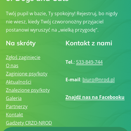
Twój pupil w bazie, Ty spokojny! Rejestruj, bo nigdy
nie wiesz, kiedy Twój czworonożny przyjaciel
postanowi wyruszyć na „wielką przygodę”.
Na skróty
Kontakt z nami
Zgłoś zaginięcie
Tel.
:
533-849-744
O nas
Zaginione psy/koty
E-mail
:
biuro@nrod.pl
Aktualności
Znalezione psy/koty
Znajdź nas na Facebooku
Galeria
Partnerzy
Kontakt
Gadżety CRZO-NROD