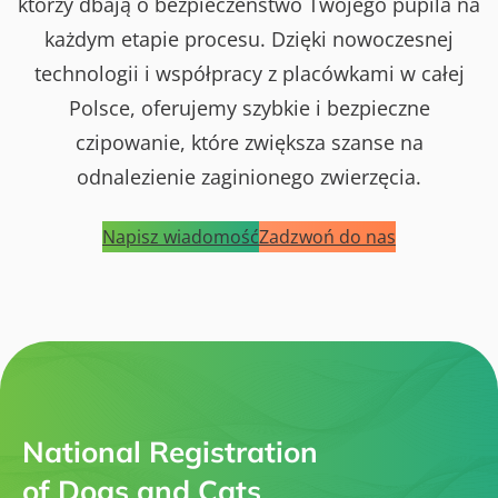
którzy dbają o bezpieczeństwo Twojego pupila na
każdym etapie procesu. Dzięki nowoczesnej
technologii i współpracy z placówkami w całej
Polsce, oferujemy szybkie i bezpieczne
czipowanie, które zwiększa szanse na
odnalezienie zaginionego zwierzęcia.
Napisz wiadomość
Zadzwoń do nas
National Registration
of Dogs and Cats