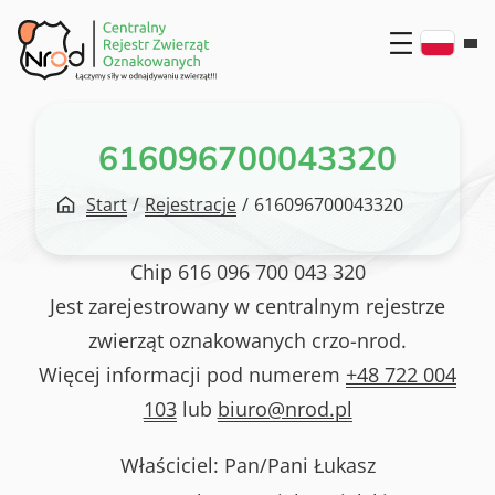
Przejdź
do
treści
616096700043320
Start
/
Rejestracje
/
616096700043320
Chip
616 096 700 043 320
Jest zarejestrowany w centralnym rejestrze
zwierząt oznakowanych crzo-nrod.
Więcej informacji pod numerem
+48 722 004
103
lub
biuro@nrod.pl
Właściciel: Pan/Pani
Łukasz