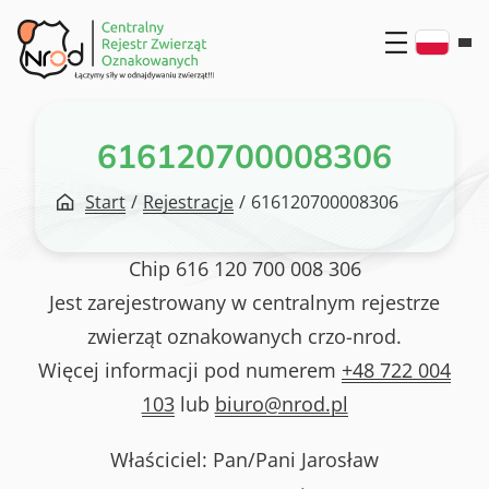
Przejdź
do
treści
616120700008306
Start
/
Rejestracje
/
616120700008306
Chip
616 120 700 008 306
Jest zarejestrowany w centralnym rejestrze
zwierząt oznakowanych crzo-nrod.
Więcej informacji pod numerem
+48 722 004
103
lub
biuro@nrod.pl
Właściciel: Pan/Pani
Jarosław