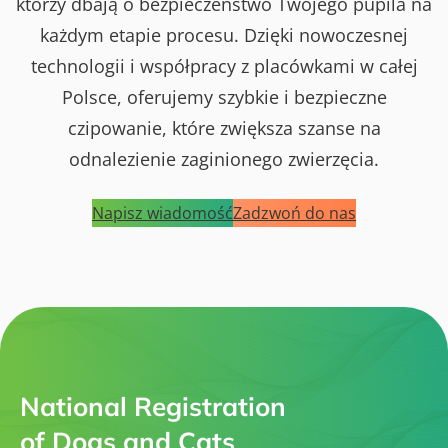
którzy dbają o bezpieczeństwo Twojego pupila na
każdym etapie procesu. Dzięki nowoczesnej
technologii i współpracy z placówkami w całej
Polsce, oferujemy szybkie i bezpieczne
czipowanie, które zwiększa szanse na
odnalezienie zaginionego zwierzęcia.
Napisz wiadomość
Zadzwoń do nas
National Registration
of Dogs and Cats