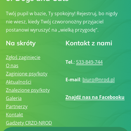
Twój pupil w bazie, Ty spokojny! Rejestruj, bo nigdy
nie wiesz, kiedy Twój czworonożny przyjaciel
postanowi wyruszyć na „wielką przygodę”.
Na skróty
Kontakt z nami
Zgłoś zaginięcie
Tel.
:
533-849-744
O nas
Zaginione psy/koty
E-mail
:
biuro@nrod.pl
Aktualności
Znalezione psy/koty
Znajdź nas na Facebooku
Galeria
Partnerzy
Kontakt
Gadżety CRZO-NROD