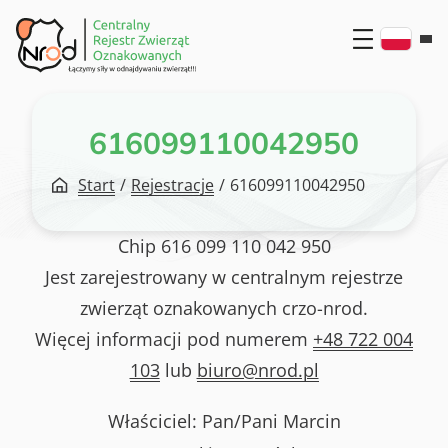
Przejdź
do
treści
616099110042950
Start
/
Rejestracje
/
616099110042950
Chip
616 099 110 042 950
Jest zarejestrowany w centralnym rejestrze
zwierząt oznakowanych crzo-nrod.
Więcej informacji pod numerem
+48 722 004
103
lub
biuro@nrod.pl
Właściciel: Pan/Pani
Marcin