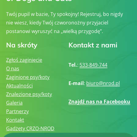
Twój pupil w bazie, Ty spokojny! Rejestruj, bo nigdy
nie wiesz, kiedy Twój czworonożny przyjaciel
postanowi wyruszyć na „wielką przygodę”.
Na skróty
Kontakt z nami
Zgłoś zaginięcie
Tel.
:
533-849-744
O nas
Zaginione psy/koty
E-mail
:
biuro@nrod.pl
Aktualności
Znalezione psy/koty
Znajdź nas na Facebooku
Galeria
Partnerzy
Kontakt
Gadżety CRZO-NROD