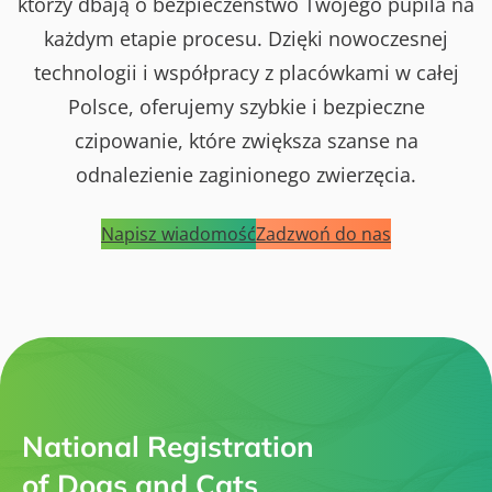
którzy dbają o bezpieczeństwo Twojego pupila na
każdym etapie procesu. Dzięki nowoczesnej
technologii i współpracy z placówkami w całej
Polsce, oferujemy szybkie i bezpieczne
czipowanie, które zwiększa szanse na
odnalezienie zaginionego zwierzęcia.
Napisz wiadomość
Zadzwoń do nas
National Registration
of Dogs and Cats