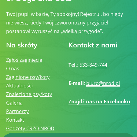
Twój pupil w bazie, Ty spokojny! Rejestruj, bo nigdy
nie wiesz, kiedy Twój czworonożny przyjaciel
postanowi wyruszyć na „wielką przygodę”.
Na skróty
Kontakt z nami
Zgłoś zaginięcie
Tel.
:
533-849-744
O nas
Zaginione psy/koty
E-mail
:
biuro@nrod.pl
Aktualności
Znalezione psy/koty
Znajdź nas na Facebooku
Galeria
Partnerzy
Kontakt
Gadżety CRZO-NROD