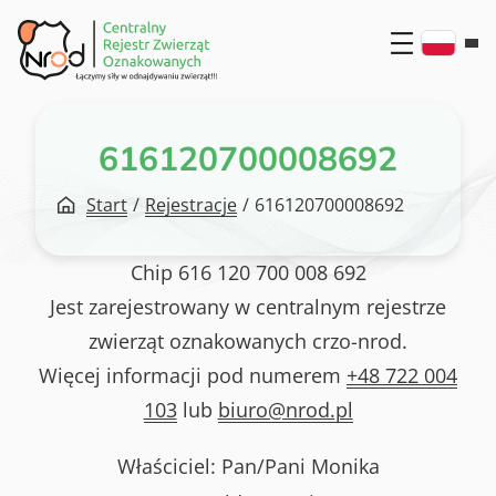
Przejdź
do
treści
616120700008692
Start
/
Rejestracje
/
616120700008692
Chip
616 120 700 008 692
Jest zarejestrowany w centralnym rejestrze
zwierząt oznakowanych crzo-nrod.
Więcej informacji pod numerem
+48 722 004
103
lub
biuro@nrod.pl
Właściciel: Pan/Pani
Monika