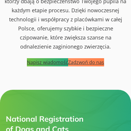
którzy dbają o bezpieczeństwo Twojego pupila na
każdym etapie procesu. Dzięki nowoczesnej
technologii i współpracy z placówkami w całej
Polsce, oferujemy szybkie i bezpieczne
czipowanie, które zwiększa szanse na
odnalezienie zaginionego zwierzęcia.
Napisz wiadomość
Zadzwoń do nas
National Registration
of Dogs and Cats