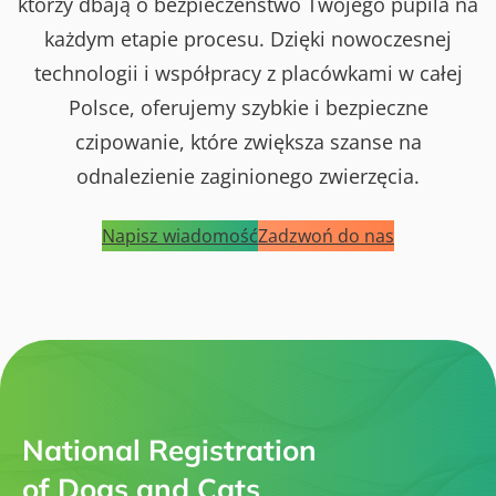
którzy dbają o bezpieczeństwo Twojego pupila na
każdym etapie procesu. Dzięki nowoczesnej
technologii i współpracy z placówkami w całej
Polsce, oferujemy szybkie i bezpieczne
czipowanie, które zwiększa szanse na
odnalezienie zaginionego zwierzęcia.
Napisz wiadomość
Zadzwoń do nas
National Registration
of Dogs and Cats