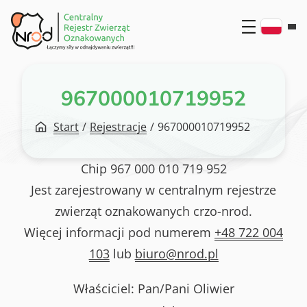
Przejdź
do
treści
967000010719952
Start
/
Rejestracje
/
967000010719952
Chip
967 000 010 719 952
Jest zarejestrowany w centralnym rejestrze
zwierząt oznakowanych crzo-nrod.
Więcej informacji pod numerem
+48 722 004
103
lub
biuro@nrod.pl
Właściciel: Pan/Pani
Oliwier