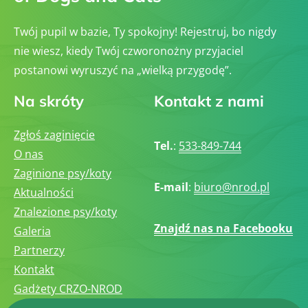
Twój pupil w bazie, Ty spokojny! Rejestruj, bo nigdy
nie wiesz, kiedy Twój czworonożny przyjaciel
postanowi wyruszyć na „wielką przygodę”.
Na skróty
Kontakt z nami
Zgłoś zaginięcie
Tel.
:
533-849-744
O nas
Zaginione psy/koty
E-mail
:
biuro@nrod.pl
Aktualności
Znalezione psy/koty
Znajdź nas na Facebooku
Galeria
Partnerzy
Kontakt
Gadżety CRZO-NROD