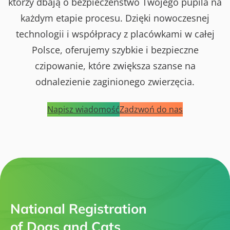
którzy dbają o bezpieczeństwo Twojego pupila na
każdym etapie procesu. Dzięki nowoczesnej
technologii i współpracy z placówkami w całej
Polsce, oferujemy szybkie i bezpieczne
czipowanie, które zwiększa szanse na
odnalezienie zaginionego zwierzęcia.
Napisz wiadomość
Zadzwoń do nas
National Registration
of Dogs and Cats