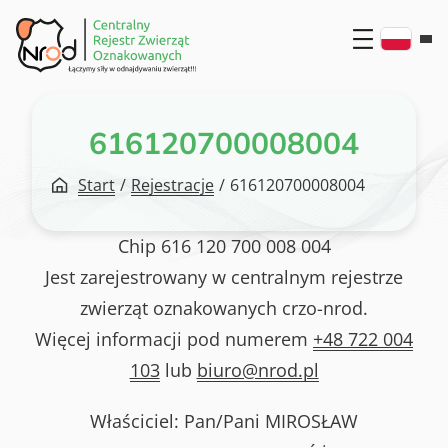
Przejdź
do
treści
616120700008004
Start
/
Rejestracje
/
616120700008004
Chip
616 120 700 008 004
Jest zarejestrowany w centralnym rejestrze
zwierząt oznakowanych crzo-nrod.
Więcej informacji pod numerem
+48 722 004
103
lub
biuro@nrod.pl
Właściciel: Pan/Pani
MIROSŁAW