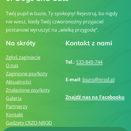
Twój pupil w bazie, Ty spokojny! Rejestruj, bo nigdy
nie wiesz, kiedy Twój czworonożny przyjaciel
postanowi wyruszyć na „wielką przygodę”.
Na skróty
Kontakt z nami
Zgłoś zaginięcie
Tel.
:
533-849-744
O nas
Zaginione psy/koty
E-mail
:
biuro@nrod.pl
Aktualności
Znalezione psy/koty
Znajdź nas na Facebooku
Galeria
Partnerzy
Kontakt
Gadżety CRZO-NROD