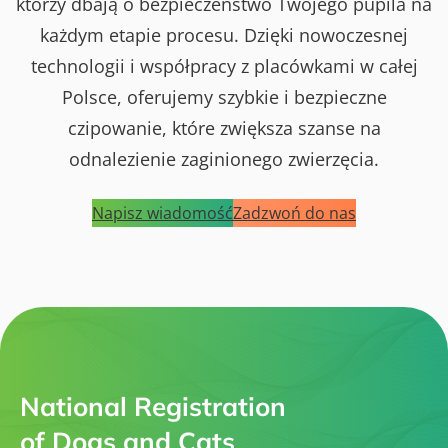
którzy dbają o bezpieczeństwo Twojego pupila na
każdym etapie procesu. Dzięki nowoczesnej
technologii i współpracy z placówkami w całej
Polsce, oferujemy szybkie i bezpieczne
czipowanie, które zwiększa szanse na
odnalezienie zaginionego zwierzęcia.
Napisz wiadomość
Zadzwoń do nas
National Registration
of Dogs and Cats