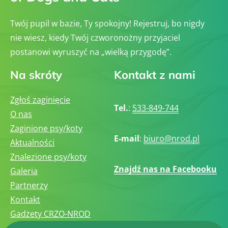
Twój pupil w bazie, Ty spokojny! Rejestruj, bo nigdy
nie wiesz, kiedy Twój czworonożny przyjaciel
postanowi wyruszyć na „wielką przygodę”.
Na skróty
Kontakt z nami
Zgłoś zaginięcie
Tel.
:
533-849-744
O nas
Zaginione psy/koty
E-mail
:
biuro@nrod.pl
Aktualności
Znalezione psy/koty
Znajdź nas na Facebooku
Galeria
Partnerzy
Kontakt
Gadżety CRZO-NROD