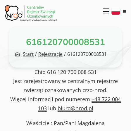
Przejdź
do
treści
616120700008531
Start
/
Rejestracje
/
616120700008531
Chip
616 120 700 008 531
Jest zarejestrowany w centralnym rejestrze
zwierząt oznakowanych crzo-nrod.
Więcej informacji pod numerem
+48 722 004
103
lub
biuro@nrod.pl
Właściciel: Pan/Pani
Magdalena