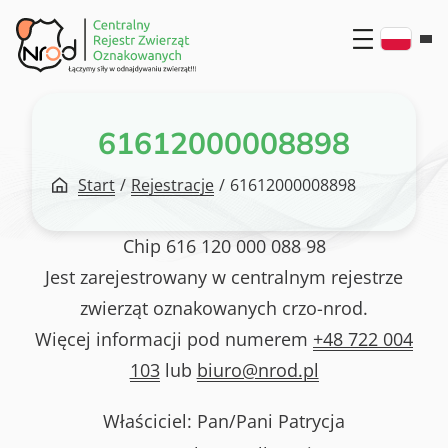
Przejdź
do
treści
61612000008898
Start
/
Rejestracje
/
61612000008898
Chip
616 120 000 088 98
Jest zarejestrowany w centralnym rejestrze
zwierząt oznakowanych crzo-nrod.
Więcej informacji pod numerem
+48 722 004
103
lub
biuro@nrod.pl
Właściciel: Pan/Pani
Patrycja