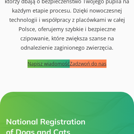
którzy dbają o bezpieczeństwo Twojego pupila na
każdym etapie procesu. Dzięki nowoczesnej
technologii i współpracy z placówkami w całej
Polsce, oferujemy szybkie i bezpieczne
czipowanie, które zwiększa szanse na
odnalezienie zaginionego zwierzęcia.
Napisz wiadomość
Zadzwoń do nas
National Registration
of Dogs and Cats