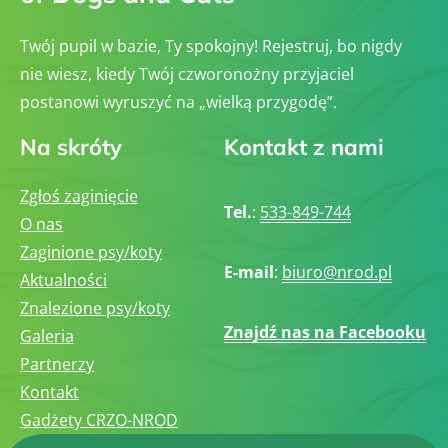
Twój pupil w bazie, Ty spokojny! Rejestruj, bo nigdy
nie wiesz, kiedy Twój czworonożny przyjaciel
postanowi wyruszyć na „wielką przygodę”.
Na skróty
Kontakt z nami
Zgłoś zaginięcie
Tel.
:
533-849-744
O nas
Zaginione psy/koty
E-mail
:
biuro@nrod.pl
Aktualności
Znalezione psy/koty
Znajdź nas na Facebooku
Galeria
Partnerzy
Kontakt
Gadżety CRZO-NROD