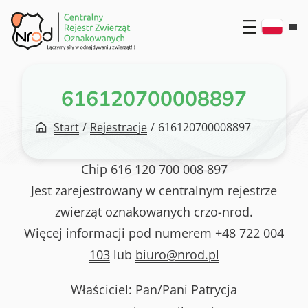
Przejdź
do
treści
616120700008897
Start
/
Rejestracje
/
616120700008897
Chip
616 120 700 008 897
Jest zarejestrowany w centralnym rejestrze
zwierząt oznakowanych crzo-nrod.
Więcej informacji pod numerem
+48 722 004
103
lub
biuro@nrod.pl
Właściciel: Pan/Pani
Patrycja