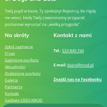
Twój pupil w bazie, Ty spokojny! Rejestruj, bo nigdy
nie wiesz, kiedy Twój czworonożny przyjaciel
postanowi wyruszyć na „wielką przygodę”.
Na skróty
Kontakt z nami
Zgłoś zaginięcie
Tel.
:
533-849-744
O nas
Zaginione psy/koty
E-mail
:
biuro@nrod.pl
Aktualności
Znalezione psy/koty
Znajdź nas na Facebooku
Galeria
Partnerzy
Kontakt
Gadżety CRZO-NROD