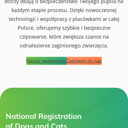
którzy dbają o bezpieczeństwo Twojego pupila na
każdym etapie procesu. Dzięki nowoczesnej
technologii i współpracy z placówkami w całej
Polsce, oferujemy szybkie i bezpieczne
czipowanie, które zwiększa szanse na
odnalezienie zaginionego zwierzęcia.
Napisz wiadomość
Zadzwoń do nas
National Registration
of Dogs and Cats