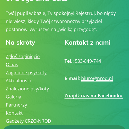
Twój pupil w bazie, Ty spokojny! Rejestruj, bo nigdy
nie wiesz, kiedy Twój czworonożny przyjaciel
postanowi wyruszyć na „wielką przygodę”.
Na skróty
Kontakt z nami
Zgłoś zaginięcie
Tel.
:
533-849-744
O nas
Zaginione psy/koty
E-mail
:
biuro@nrod.pl
Aktualności
Znalezione psy/koty
Znajdź nas na Facebooku
Galeria
Partnerzy
Kontakt
Gadżety CRZO-NROD