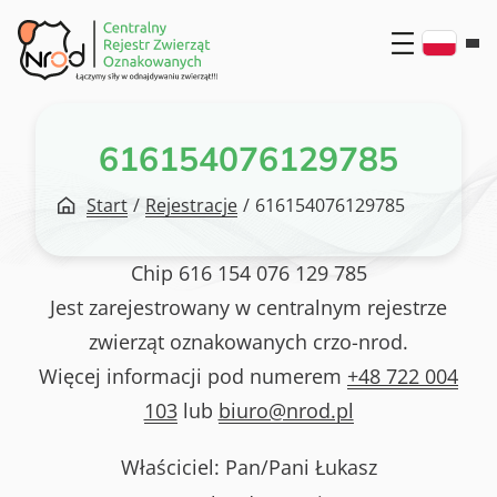
Przejdź
do
treści
616154076129785
Start
/
Rejestracje
/
616154076129785
Chip
616 154 076 129 785
Jest zarejestrowany w centralnym rejestrze
zwierząt oznakowanych crzo-nrod.
Więcej informacji pod numerem
+48 722 004
103
lub
biuro@nrod.pl
Właściciel: Pan/Pani
Łukasz