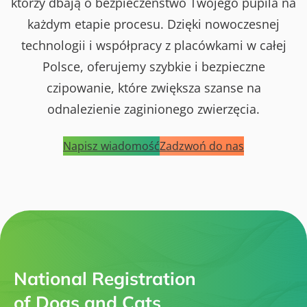
którzy dbają o bezpieczeństwo Twojego pupila na
każdym etapie procesu. Dzięki nowoczesnej
technologii i współpracy z placówkami w całej
Polsce, oferujemy szybkie i bezpieczne
czipowanie, które zwiększa szanse na
odnalezienie zaginionego zwierzęcia.
Napisz wiadomość
Zadzwoń do nas
National Registration
of Dogs and Cats