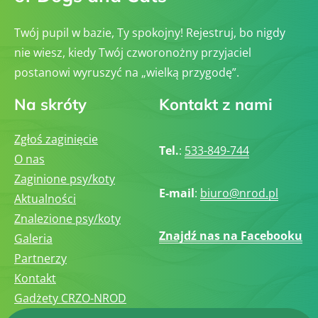
Twój pupil w bazie, Ty spokojny! Rejestruj, bo nigdy
nie wiesz, kiedy Twój czworonożny przyjaciel
postanowi wyruszyć na „wielką przygodę”.
Na skróty
Kontakt z nami
Zgłoś zaginięcie
Tel.
:
533-849-744
O nas
Zaginione psy/koty
E-mail
:
biuro@nrod.pl
Aktualności
Znalezione psy/koty
Znajdź nas na Facebooku
Galeria
Partnerzy
Kontakt
Gadżety CRZO-NROD