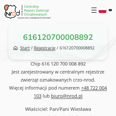
Przejdź
do
treści
616120700008892
Start
/
Rejestracje
/
616120700008892
Chip
616 120 700 008 892
Jest zarejestrowany w centralnym rejestrze
zwierząt oznakowanych crzo-nrod.
Więcej informacji pod numerem
+48 722 004
103
lub
biuro@nrod.pl
Właściciel: Pan/Pani
Wiesława