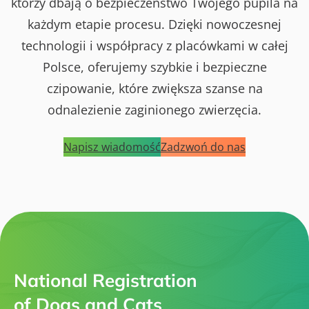
którzy dbają o bezpieczeństwo Twojego pupila na
każdym etapie procesu. Dzięki nowoczesnej
technologii i współpracy z placówkami w całej
Polsce, oferujemy szybkie i bezpieczne
czipowanie, które zwiększa szanse na
odnalezienie zaginionego zwierzęcia.
Napisz wiadomość
Zadzwoń do nas
National Registration
of Dogs and Cats