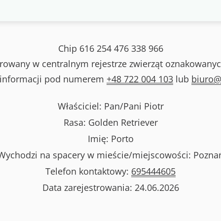
Chip
616 254 476 338 966
strowany w centralnym rejestrze zwierząt oznakowanyc
 informacji pod numerem
+48 722 004 103
lub
biuro@
Właściciel: Pan/Pani
Piotr
Rasa:
Golden Retriever
Imię:
Porto
Wychodzi na spacery w mieście/miejscowości:
Pozna
Telefon kontaktowy:
695444605
Data zarejestrowania:
24.06.2026