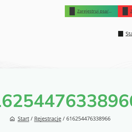
Zarejestruj psa/kota
St
1625447633896
Start
/
Rejestracje
/
616254476338966