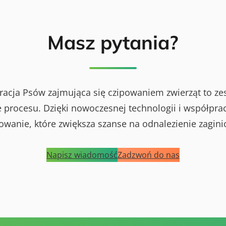
Masz pytania?
racja Psów zajmująca się czipowaniem zwierząt to ze
procesu. Dzięki nowoczesnej technologii i współprac
powanie, które zwiększa szanse na odnalezienie zagini
Napisz wiadomość
Zadzwoń do nas