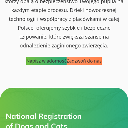
którzy dbają o bezpieczeństwo Twojego pupila na
każdym etapie procesu. Dzięki nowoczesnej
technologii i współpracy z placówkami w całej
Polsce, oferujemy szybkie i bezpieczne
czipowanie, które zwiększa szanse na
odnalezienie zaginionego zwierzęcia.
Napisz wiadomość
Zadzwoń do nas
National Registration
of Dogs and Cats