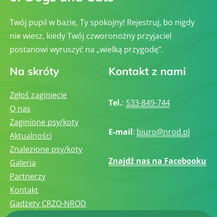
Twój pupil w bazie, Ty spokojny! Rejestruj, bo nigdy
nie wiesz, kiedy Twój czworonożny przyjaciel
postanowi wyruszyć na „wielką przygodę”.
Na skróty
Kontakt z nami
Zgłoś zaginięcie
Tel.
:
533-849-744
O nas
Zaginione psy/koty
E-mail
:
biuro@nrod.pl
Aktualności
Znalezione psy/koty
Znajdź nas na Facebooku
Galeria
Partnerzy
Kontakt
Gadżety CRZO-NROD