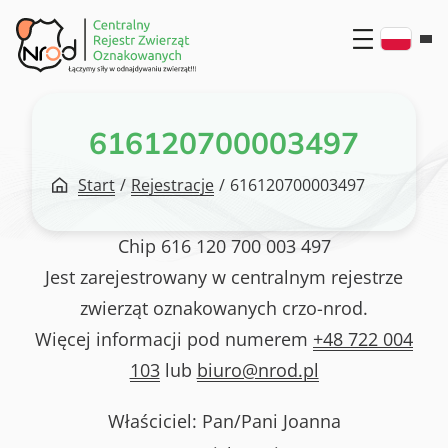
Przejdź
do
treści
616120700003497
Start
/
Rejestracje
/
616120700003497
Chip
616 120 700 003 497
Jest zarejestrowany w centralnym rejestrze
zwierząt oznakowanych crzo-nrod.
Więcej informacji pod numerem
+48 722 004
103
lub
biuro@nrod.pl
Właściciel: Pan/Pani
Joanna