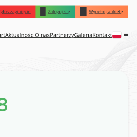
Zgłoś zaginięcie
Zaloguj się
Wypełnij ankietę
art
Aktualności
O nas
Partnerzy
Galeria
Kontakt
8