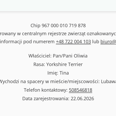
Chip
967 000 010 719 878
strowany w centralnym rejestrze zwierząt oznakowanyc
 informacji pod numerem
+48 722 004 103
lub
biuro@
Właściciel: Pan/Pani
Oliwia
Rasa:
Yorkshire Terrier
Imię:
Tina
Wychodzi na spacery w mieście/miejscowości:
Lubaw
Telefon kontaktowy:
508546818
Data zarejestrowania:
22.06.2026