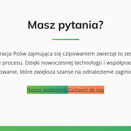
Masz pytania?
racja Psów zajmująca się czipowaniem zwierząt to ze
procesu. Dzięki nowoczesnej technologii i współprac
powanie, które zwiększa szanse na odnalezienie zagini
Napisz wiadomość
Zadzwoń do nas