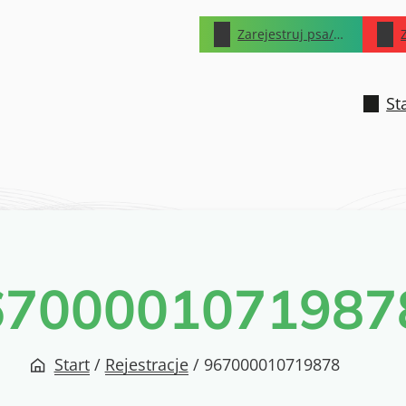
Zarejestruj psa/kota
St
6700001071987
Start
/
Rejestracje
/
967000010719878