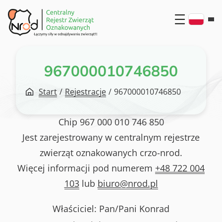
Przejdź
do
treści
967000010746850
Start
/
Rejestracje
/
967000010746850
Chip
967 000 010 746 850
Jest zarejestrowany w centralnym rejestrze
zwierząt oznakowanych crzo-nrod.
Więcej informacji pod numerem
+48 722 004
103
lub
biuro@nrod.pl
Właściciel: Pan/Pani
Konrad