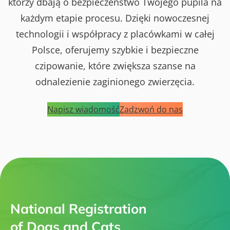
którzy dbają o bezpieczeństwo Twojego pupila na
każdym etapie procesu. Dzięki nowoczesnej
technologii i współpracy z placówkami w całej
Polsce, oferujemy szybkie i bezpieczne
czipowanie, które zwiększa szanse na
odnalezienie zaginionego zwierzęcia.
Napisz wiadomość
Zadzwoń do nas
National Registration
of Dogs and Cats