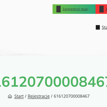
Zarejestruj psa/kota
St
1612070000846
Start
/
Rejestracje
/
616120700008467