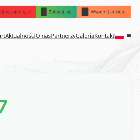
Zgłoś zaginięcie
Zaloguj się
Wypełnij ankietę
art
Aktualności
O nas
Partnerzy
Galeria
Kontakt
7