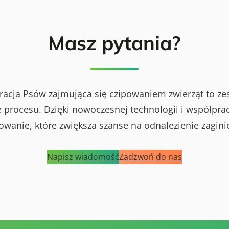
Masz pytania?
racja Psów zajmująca się czipowaniem zwierząt to ze
procesu. Dzięki nowoczesnej technologii i współprac
powanie, które zwiększa szanse na odnalezienie zagini
Napisz wiadomość
Zadzwoń do nas